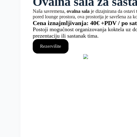
Ovalna sala za sast
Naša savremena,
ovalna sala
je dizajnirana da ostavi 
pored lounge prostora, ova prostorija je savršena za ko
Cena iznajmljivanja: 40€ +PDV / po sa
Postoji mogućnost organizovanja koktela uz do
prezentaciju ili sastanak tima.
Rezervišite