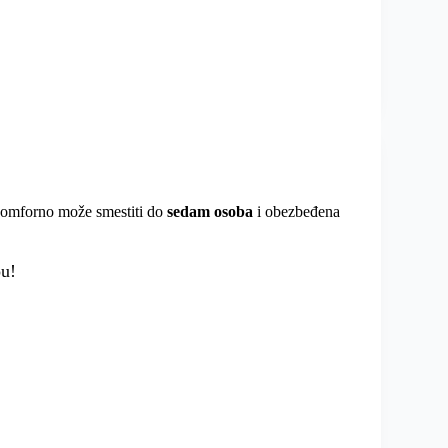
e komforno može smestiti do
sedam osoba
i obezbeđena
ou!