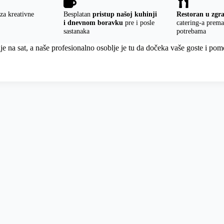
za kreativne
Besplatan
pristup našoj kuhinji
Restoran u zgr
i dnevnom boravku
pre i posle
catering-a prem
sastanaka
potrebama
je na sat, a naše profesionalno osoblje je tu da dočeka vaše goste i p