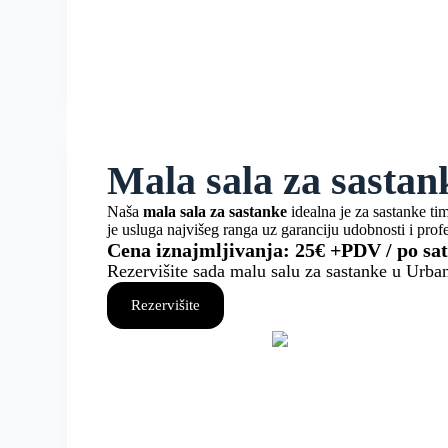
Mala sala za sastan
Naša
mala sala za sastanke
idealna je za sastanke ti
je usluga najvišeg ranga uz garanciju udobnosti i prof
Cena iznajmljivanja: 25€ +PDV / po sa
Rezervišite sada malu salu za sastanke u Urban
Rezervišite