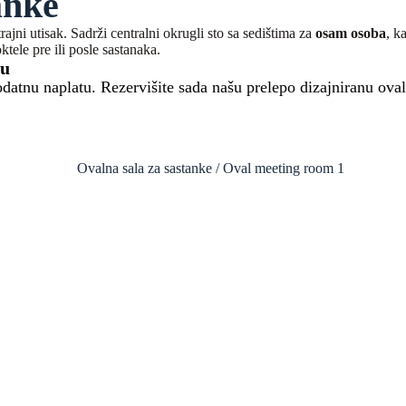
anke
trajni utisak. Sadrži centralni okrugli sto sa sedištima za
osam osoba
, k
ktele pre ili posle sastanaka.
tu
datnu naplatu. Rezervišite sada našu prelepo dizajniranu oval