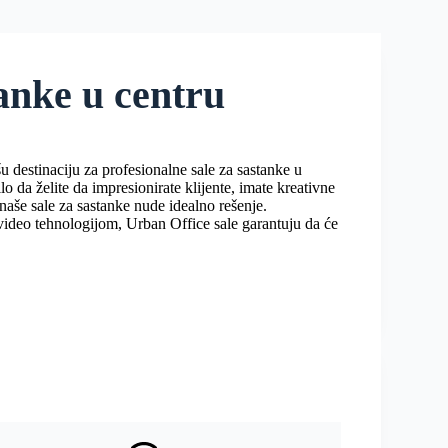
tanke u centru
šu destinaciju za profesionalne sale za sastanke u
 da želite da impresionirate klijente, imate kreativne
 naše sale za sastanke nude idealno rešenje.
ideo tehnologijom, Urban Office sale garantuju da će