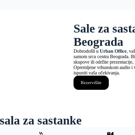
Sale za sas
Beograda
Dobrodošli u
Urban Office
, va
samom srcu centra Beograda. Bilo
skupove ili održite prezentacije,
Opremljene vrhunskom audio i v
ispuniti vaša očekivanja.
Rezervišite
sala za sastanke