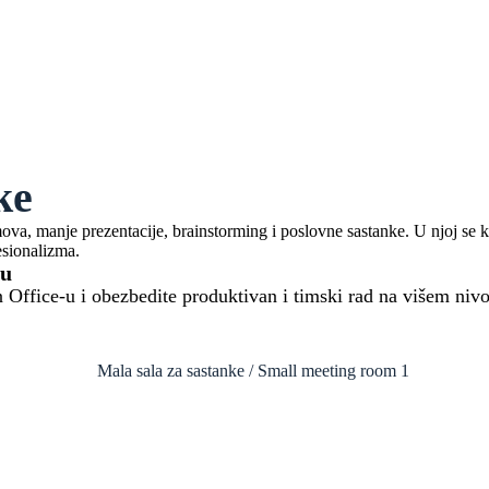
ke
mova, manje prezentacije, brainstorming i poslovne sastanke. U njoj s
esionalizma.
tu
 Office-u i obezbedite produktivan i timski rad na višem niv