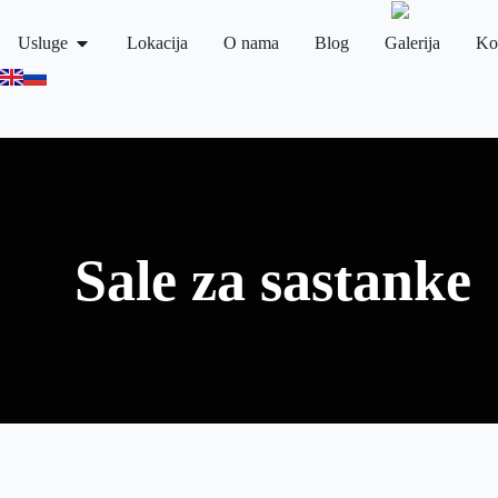
Usluge
Lokacija
O nama
Blog
Galerija
Ko
Sale za sastanke