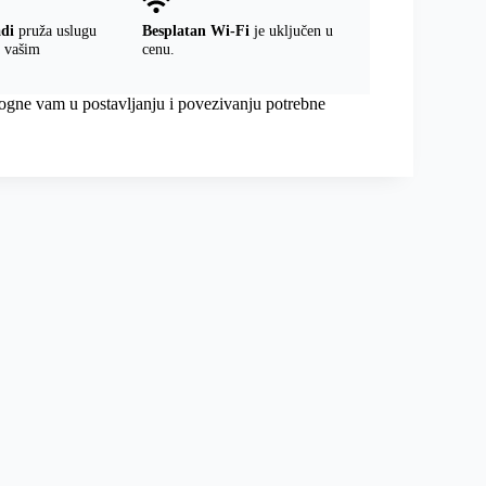
adi
pruža uslugu
Besplatan Wi-Fi
je uključen u
a vašim
cenu.
omogne vam u postavljanju i povezivanju potrebne