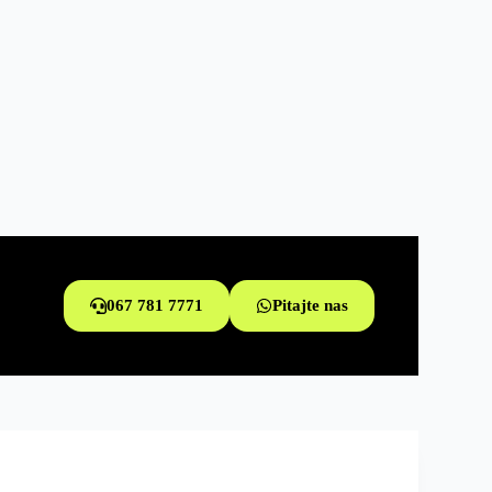
067 781 7771
Pitajte nas