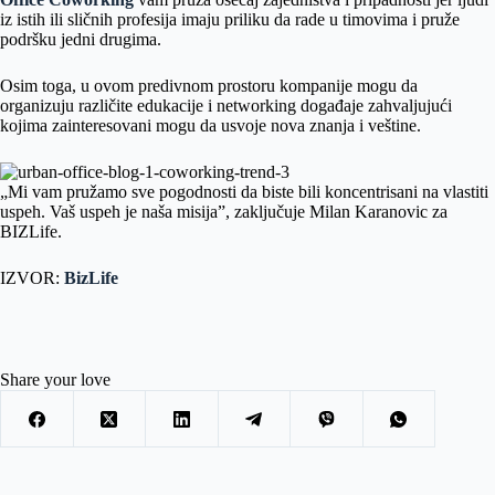
iz istih ili sličnih profesija imaju priliku da rade u timovima i pruže
podršku jedni drugima.
Osim toga, u ovom predivnom prostoru kompanije mogu da
organizuju različite edukacije i networking događaje zahvaljujući
kojima zainteresovani mogu da usvoje nova znanja i veštine.
„Mi vam pružamo sve pogodnosti da biste bili koncentrisani na vlastiti
uspeh. Vaš uspeh je naša misija”, zaključuje Milan Karanovic za
BIZLife.
IZVOR:
BizLife
Share your love