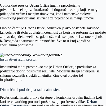
Coworking prostor Urban Office ima na raspologanju
privatne kancelarije za kratkoročni i dugoročni zakup koji se mogu
prilagoditi većim i manjim timovima, kao i namenske stolove u
coworking prostorijama savršene za pojedince ili manje timove.
Ono po čemu je Urban Office jedinstven je ako postanete zakupac
kancelarije ili stola dobijate mogućnost da koristite restoran gde možete
zdravo da jedete, wellness gde možete da se opustite i za one koji nisu
iz Beograda apartmane za prenoćište. Sve to u istoj zgradi sa
specijalnim popustima.
Inspirativni radni prostor
Inspirativni radni prostor kao sto je Urban Office je preduslov za
postizanje dobrih poslovnih rezultata. Moderan dizajn enterijera, sa
slikama poznatih srpskih umetnika, čine ovaj prostor još
inspirativnijim.
Dinamična i podsticajna radna atmosfera
Profesionalci imaju priliku da stupe u kontakt sa drugim ljudima koji
koriste coworking prostor i prošire svoje poslovne vidike.
Urban
Office Coworking
vam pruža osećaj zajedništva i pripadnosti jer ljudi