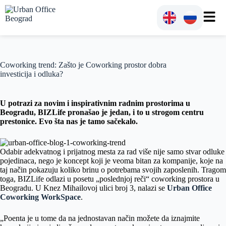
Coworking trend: Zašto je Coworking prostor dobra
investicija i odluka?
U potrazi za novim i inspirativnim radnim prostorima u
Beogradu, BIZLife pronašao je jedan, i to u strogom centru
prestonice. Evo šta nas je tamo sačekalo.
Odabir adekvatnog i prijatnog mesta za rad više nije samo stvar odluke
pojedinaca, nego je koncept koji je veoma bitan za kompanije, koje na
taj način pokazuju koliko brinu o potrebama svojih zaposlenih. Tragom
toga, BIZLife odlazi u posetu „poslednjoj reči“ coworking prostora u
Beogradu. U Knez Mihailovoj ulici broj 3, nalazi se
Urban Office
Coworking WorkSpace
.
„Poenta je u tome da na jednostavan način možete da iznajmite