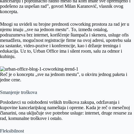
kancelariju i pojedinačno radno mesto na kom imate sve opremljeno i
podešeno za uspešan rad”, govori Milan Karanović, vlasnik ovog
koncepta.
Mnogi su uvideli su brojne prednosti coworking prostora za rad jer u
njemu imaju ,,sve na jednom mestu“. To, između ostalog,
podrazumeva brz internet, korišćenje štampača i skenera, usluge ofis
menadžera, mogućnost registracije firme na ovoj adresi, upotrebu sala
za sastanke, video-pozive i konferencije, kao i držanje treninga i
edukacija. Uz to, Urban Office ima i silent room, salu za odmor i
kuhinju.
Reč je o konceptu „sve na jednom mestu”, u okviru jednog paketa i
jedne cene.
Smanjenje troškova
Poslodavci su oslobođeni velikih troškova zakupa, održavanja i
kupovine kancelarijskog nameštaja i opreme. Kada je reč o mesečnoj
članarini, ona uključuje sve potrebne usluge: internet, druge resurse za
rad, komunalne troškove i ostalo.
Fleksibilnost