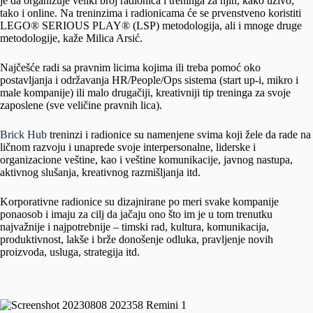
je da organizuje veliki broj radionica i treninga za njih, kako uživo,
tako i online. Na treninzima i radionicama će se prvenstveno koristiti
LEGO® SERIOUS PLAY® (LSP) metodologija, ali i mnoge druge
metodologije, kaže Milica Arsić.
Najčešće radi sa pravnim licima kojima ili treba pomoć oko
postavljanja i održavanja HR/People/Ops sistema (start up-i, mikro i
male kompanije) ili malo drugačiji, kreativniji tip treninga za svoje
zaposlene (sve veličine pravnih lica).
Brick Hub
treninzi i radionice su namenjene svima koji žele da rade na
ličnom razvoju i unaprede svoje interpersonalne, liderske i
organizacione veštine, kao i veštine komunikacije, javnog nastupa,
aktivnog slušanja, kreativnog razmišljanja itd.
Korporativne radionice su dizajnirane po meri svake kompanije
ponaosob i imaju za cilj da jačaju ono što im je u tom trenutku
najvažnije i najpotrebnije – timski rad, kultura, komunikacija,
produktivnost, lakše i brže donošenje odluka, pravljenje novih
proizvoda, usluga, strategija itd.