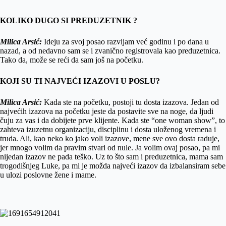
KOLIKO DUGO SI PREDUZETNIK ?
Milica Arsić:
Ideju za svoj posao razvijam već godinu i po dana u
nazad, a od nedavno sam se i zvanično registrovala kao preduzetnica.
Tako da, može se reći da sam još na početku.
KOJI SU TI NAJVEĆI IZAZOVI U POSLU?
Milica Arsić:
Kada ste na početku, postoji tu dosta izazova. Jedan od
najvećih izazova na početku jeste da postavite sve na noge, da ljudi
čuju za vas i da dobijete prve klijente. Kada ste “one woman show”, to
zahteva izuzetnu organizaciju, disciplinu i dosta uloženog vremena i
truda. Ali, kao neko ko jako voli izazove, mene sve ovo dosta raduje,
jer mnogo volim da pravim stvari od nule. Ja volim ovaj posao, pa mi
nijedan izazov ne pada teško. Uz to što sam i preduzetnica, mama sam
trogodišnjeg Luke, pa mi je možda najveći izazov da izbalansiram sebe
u ulozi poslovne žene i mame.