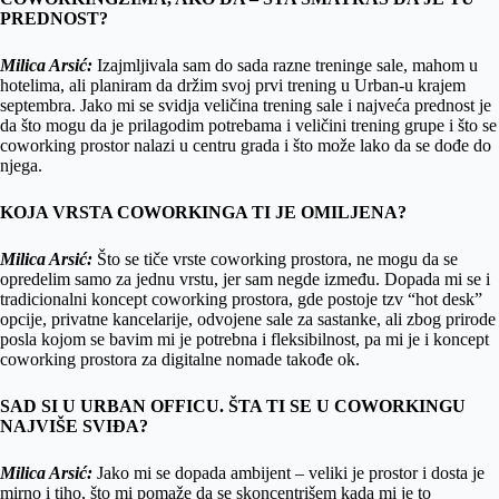
PREDNOST?
Milica Arsić:
Izajmljivala sam do sada razne treninge sale, mahom u
hotelima, ali planiram da držim svoj prvi trening u Urban-u krajem
septembra. Jako mi se svidja veličina trening sale i najveća prednost je
da što mogu da je prilagodim potrebama i veličini trening grupe i što se
coworking prostor nalazi u centru grada i što može lako da se dođe do
njega.
KOJA VRSTA COWORKINGA TI JE OMILJENA?
Milica Arsić:
Što se tiče vrste coworking prostora, ne mogu da se
opredelim samo za jednu vrstu, jer sam negde između. Dopada mi se i
tradicionalni koncept coworking prostora, gde postoje tzv “hot desk”
opcije, privatne kancelarije, odvojene sale za sastanke, ali zbog prirode
posla kojom se bavim mi je potrebna i fleksibilnost, pa mi je i koncept
coworking prostora za digitalne nomade takođe ok.
SAD SI U URBAN OFFICU. ŠTA TI SE U COWORKINGU
NAJVIŠE SVIĐA?
Milica Arsić:
Jako mi se dopada ambijent – veliki je prostor i dosta je
mirno i tiho, što mi pomaže da se skoncentrišem kada mi je to