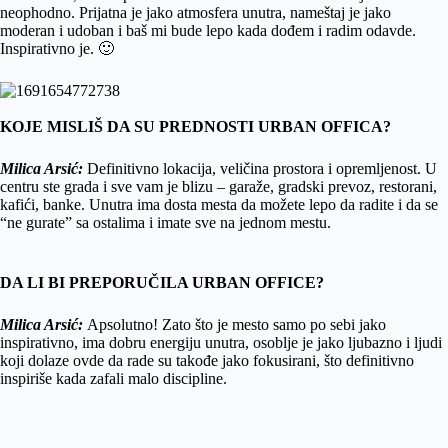
neophodno. Prijatna je jako atmosfera unutra, nameštaj je jako
moderan i udoban i baš mi bude lepo kada dođem i radim odavde.
Inspirativno je. 🙂
KOJE MISLIŠ DA SU PREDNOSTI URBAN OFFICA?
Milica Arsić:
Definitivno lokacija, veličina prostora i opremljenost. U
centru ste grada i sve vam je blizu – garaže, gradski prevoz, restorani,
kafići, banke. Unutra ima dosta mesta da možete lepo da radite i da se
“ne gurate” sa ostalima i imate sve na jednom mestu.
DA LI BI PREPORUČILA URBAN OFFICE?
Milica Arsić:
Apsolutno! Zato što je mesto samo po sebi jako
inspirativno, ima dobru energiju unutra, osoblje je jako ljubazno i ljudi
koji dolaze ovde da rade su takođe jako fokusirani, što definitivno
inspiriše kada zafali malo discipline.