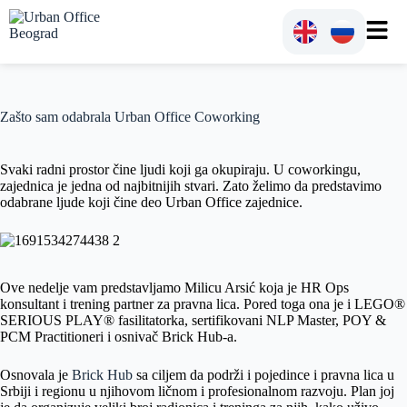
Zašto sam odabrala Urban Office Coworking
Svaki radni prostor čine ljudi koji ga okupiraju. U coworkingu,
zajednica je jedna od najbitnijih stvari. Zato želimo da predstavimo
odabrane ljude koji čine deo Urban Office zajednice.
Ove nedelje vam predstavljamo Milicu Arsić koja je HR Ops
konsultant i trening partner za pravna lica. Pored toga ona je i LEGO®
SERIOUS PLAY® fasilitatorka, sertifikovani NLP Master, POY &
PCM Practitioneri i osnivač Brick Hub-a.
Osnovala je
Brick Hub
sa ciljem da podrži i pojedince i pravna lica u
Srbiji i regionu u njihovom ličnom i profesionalnom razvoju. Plan joj