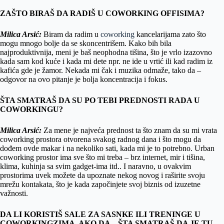
ZAŠTO BIRAŠ DA RADIŠ U COWORKING OFFISIMA?
Milica Arsić:
Biram da radim u
coworking
kancelarijama zato što
mogu mnogo bolje da se skoncentrišem. Kako bih bila
najproduktivnija, meni je baš neophodna tišina, što je vrlo izazovno
kada sam kod kuće i kada mi dete npr. ne ide u vrtić ili kad radim iz
kafića gde je žamor. Nekada mi čak i muzika odmaže, tako da –
odgovor na ovo pitanje je bolja koncentracija i fokus.
ŠTA SMATRAŠ DA SU PO TEBI PREDNOSTI RADA U
COWORKINGU?
Milica Arsić:
Za mene je najveća prednost ta što znam da su mi vrata
coworking prostora otvorena svakog radnog dana i što mogu da
dođem ovde makar i na nekoliko sati, kada mi je to potrebno. Urban
coworking prostor ima sve što mi treba – brz internet, mir i tišina,
klima, kuhinja sa svim gadget-ima itd.. I naravno, u ovakvim
prostorima uvek možete da upoznate nekog novog i raširite svoju
mrežu kontakata, što je kada započinjete svoj biznis od izuzetne
važnosti.
DA LI KORISTIŠ SALE ZA SASNKE ILI TRENINGE U
COWORKINGZIMA, AKO DA – ŠTA SMATRAŠ DA JE TU